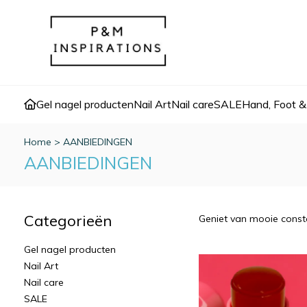
Gel nagel producten
Nail Art
Nail care
SALE
Hand, Foot &
Home
>
AANBIEDINGEN
AANBIEDINGEN
Categorieën
Geniet van mooie const
Gel nagel producten
Nail Art
Nail care
SALE