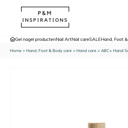
Gel nagel producten
Nail Art
Nail care
SALE
Hand, Foot &
Home
>
Hand, Foot & Body care
>
Hand care
>
ABC+ Hand S