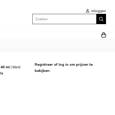
inloggen
Zoeken
Registreer
of
log in
om prijzen te
:
40 ml
|
Merk:
bekijken.
ls