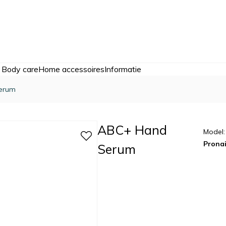
 Body care
Home accessoires
Informatie
erum
ABC+ Hand
Model
Pronai
Serum