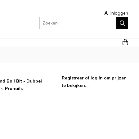
inloggen
Zoeken
Registreer
of
log in
om prijzen
d Ball Bit - Dubbel
te bekijken.
rk:
Pronails