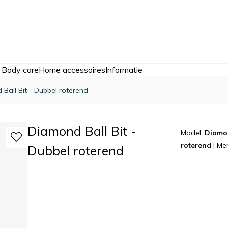
 Body care
Home accessoires
Informatie
Ball Bit - Dubbel roterend
Diamond Ball Bit -
Model:
Diamon
roterend
|
Me
Dubbel roterend