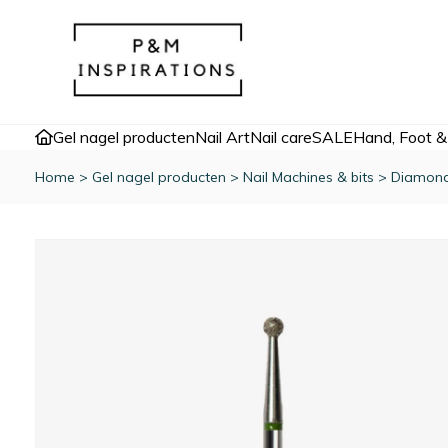
Gel nagel producten
Nail Art
Nail care
SALE
Hand, Foot &
Home
>
Gel nagel producten
>
Nail Machines & bits
>
Diamond 