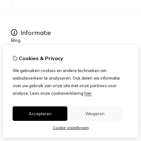
Informatie
Blog
Cookieverklaring
Geuren, 89 Aromatic
Cookies & Privacy
Verzending
B2B verkoop
We gebruiken cookies en andere technieken om
Algemene voorwaarden
websiteverkeer te analyseren. Ook delen we informatie
Over ons
over uw gebruik van onze site met onze partners voor
AANBIEDINGEN
analyse.
Lees onze cookieverklaring
hier
Colour gels
Accepteren
Weigeren
Cookie-instellingen