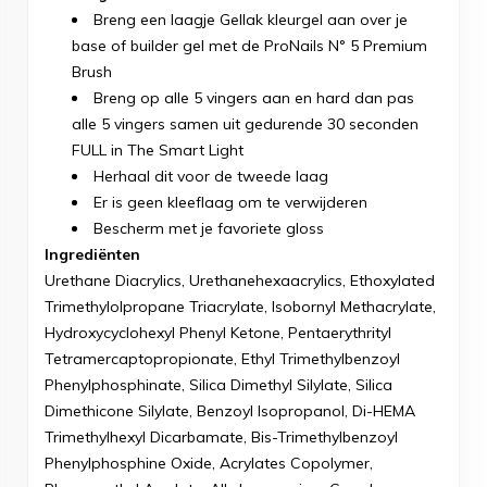
Breng een laagje Gellak kleurgel aan over je
base of builder gel met de ProNails N° 5 Premium
Brush
Breng op alle 5 vingers aan en hard dan pas
alle 5 vingers samen uit gedurende 30 seconden
FULL in The Smart Light
Herhaal dit voor de tweede laag
Er is geen kleeflaag om te verwijderen
Bescherm met je favoriete gloss
Ingrediënten
Urethane Diacrylics, Urethanehexaacrylics, Ethoxylated
Trimethylolpropane Triacrylate, Isobornyl Methacrylate,
Hydroxycyclohexyl Phenyl Ketone, Pentaerythrityl
Tetramercaptopropionate, Ethyl Trimethylbenzoyl
Phenylphosphinate, Silica Dimethyl Silylate, Silica
Dimethicone Silylate, Benzoyl Isopropanol, Di-HEMA
Trimethylhexyl Dicarbamate, Bis-Trimethylbenzoyl
Phenylphosphine Oxide, Acrylates Copolymer,