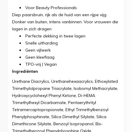
Voor Beauty Professionals
Diep paarsbruin, rijk als de huid van een rijpe vijg.
Donker van buiten, intens vanbinnen. Voor vrouwen die
lagen in zich dragen
Perfecte dekking in twee lagen
Snelle uitharding
Geen vijlwerk
Geen kleeflaag
TPO-vrij | Vegan
Ingrediënten
Urethane Diacrylics, Urethanehexaacrylics, Ethoxylated
Trimethylolpropane Triacrylate, Isobornyl Methacrylate,
Hydroxycyclohexyl Phenyl Ketone, Di-HEMA
Trimethylhexyl Dicarbamate, Pentaerythrityl
Tetramercaptopropionate, Ethyl Trimethylbenzoyl
Phenylphosphinate, Silica Dimethyl Silylate, Silica
Dimethicone Silylate, Benzoyl Isopropanol, Bis-
Trimethylbenzoyl Phenylphosphine Oxide,