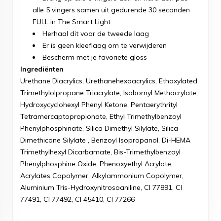
alle 5 vingers samen uit gedurende 30 seconden
FULL in The Smart Light
Herhaal dit voor de tweede laag
Er is geen kleeflaag om te verwijderen
Bescherm met je favoriete gloss
Ingrediënten
Urethane Diacrylics, Urethanehexaacrylics, Ethoxylated
Trimethylolpropane Triacrylate, Isobornyl Methacrylate,
Hydroxycyclohexyl Phenyl Ketone, Pentaerythrityl
Tetramercaptopropionate, Ethyl Trimethylbenzoyl
Phenylphosphinate, Silica Dimethyl Silylate, Silica
Dimethicone Silylate , Benzoyl Isopropanol, Di-HEMA
Trimethylhexyl Dicarbamate, Bis-Trimethylbenzoyl
Phenylphosphine Oxide, Phenoxyethyl Acrylate,
Acrylates Copolymer, Alkylammonium Copolymer,
Aluminium Tris-Hydroxynitrosoaniline, CI 77891, CI
77491, CI 77492, CI 45410, CI 77266