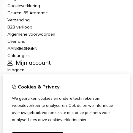
Cookieverklaring
Geuren, 89 Aromatic
Verzending
B2B verkoop
Algemene voorwaarden
Over ons
AANBIEDINGEN
Colour gels
Mijn account
Inloggen
Bestelhistorie
Verlanglijst
Cookies & Privacy
Nieuwsbrief
Klantenservice
We gebruiken cookies en andere technieken om
Contact
websiteverkeer te analyseren. Ook delen we informatie
Retourneren
over uw gebruik van onze site met onze partners voor
Sitemap
analyse.
Lees onze cookieverklaring
hier