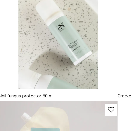
Nail fungus protector 50 ml.
Crack