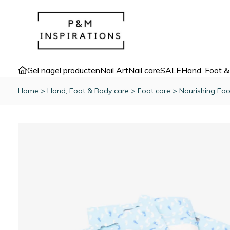
Gel nagel producten
Nail Art
Nail care
SALE
Hand, Foot &
Home
>
Hand, Foot & Body care
>
Foot care
>
Nourishing Fo