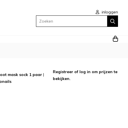
inloggen
Zoeken
Registreer
of
log in
om prijzen te
oot mask sock 1 paar
|
bekijken.
onails