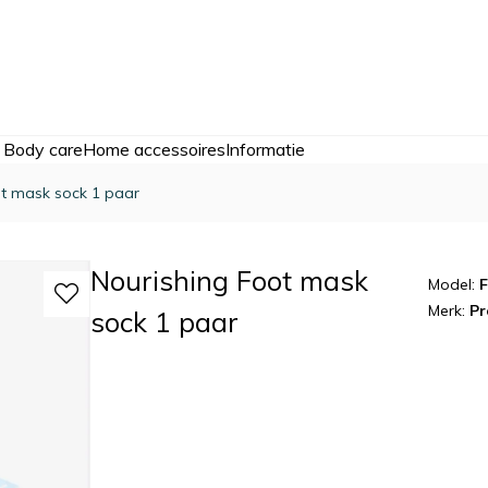
 Body care
Home accessoires
Informatie
ot mask sock 1 paar
Nourishing Foot mask
Model:
F
Merk:
Pr
sock 1 paar