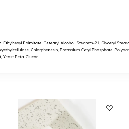
um, Ethylhexyl Palmitate, Cetearyl Alcohol, Steareth-21, Glyceryl Ste
oxyethylcellulose, Chlorphenesin, Potassium Cetyl Phosphate, Polyac
t, Yeast Beta-Glucan