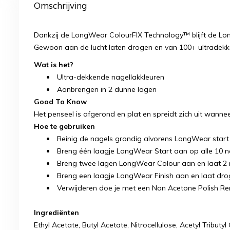
Omschrijving
Dankzij de LongWear ColourFIX Technology™ blijft de Long
Gewoon aan de lucht laten drogen en van 100+ ultradekk
Wat is het?
Ultra-dekkende nagellakkleuren
Aanbrengen in 2 dunne lagen
Good To Know
Het penseel is afgerond en plat en spreidt zich uit wanne
Hoe te gebruiken
Reinig de nagels grondig alvorens LongWear start
Breng één laagje LongWear Start aan op alle 10 n
Breng twee lagen LongWear Colour aan en laat 2 
Breng een laagje LongWear Finish aan en laat dr
Verwijderen doe je met een Non Acetone Polish R
Ingrediënten
Ethyl Acetate, Butyl Acetate, Nitrocellulose, Acetyl Tribut