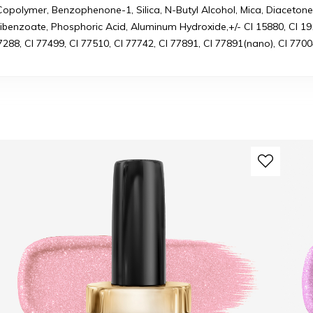
opolymer, Benzophenone-1, Silica, N-Butyl Alcohol, Mica, Diacetone
l Dibenzoate, Phosphoric Acid, Aluminum Hydroxide,+/- CI 15880, CI 19
7288, CI 77499, CI 77510, CI 77742, CI 77891, CI 77891(nano), CI 7700