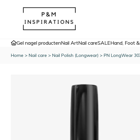
Gel nagel producten
Nail Art
Nail care
SALE
Hand, Foot &
Home
>
Nail care
>
Nail Polish (Longwear)
>
PN LongWear 307