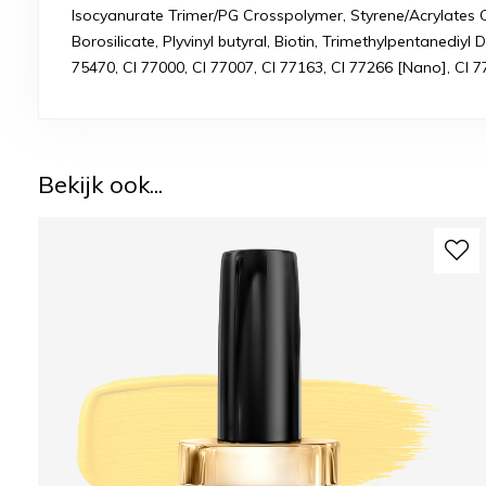
Isocyanurate Trimer/PG Crosspolymer, Styrene/Acrylates C
Borosilicate, Plyvinyl butyral, Biotin, Trimethylpentanediy
75470, CI 77000, CI 77007, CI 77163, CI 77266 [Nano], CI 7
Bekijk ook...