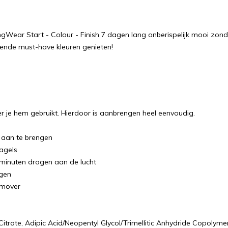
Wear Start - Colour - Finish 7 dagen lang onberispelijk mooi zonder
ende must-have kleuren genieten!
er je hem gebruikt. Hierdoor is aanbrengen heel eenvoudig.
 aan te brengen
agels
minuten drogen aan de lucht
ogen
emover
yl Citrate, Adipic Acid/Neopentyl Glycol/Trimellitic Anhydride Copolym