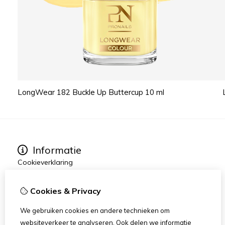
LongWear 182 Buckle Up Buttercup 10 ml
Informatie
Cookieverklaring
Geuren, 89 Aromatic
Blog
Cookies & Privacy
Verzending
B2B verkoop
We gebruiken cookies en andere technieken om
Algemene voorwaarden
websiteverkeer te analyseren. Ook delen we informatie