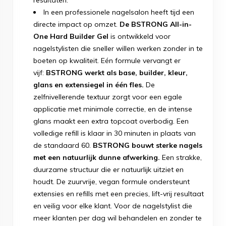
resultaten.
In een professionele nagelsalon heeft tijd een
directe impact op omzet.
De BSTRONG All-in-
One Hard Builder Gel
is ontwikkeld voor
nagelstylisten die sneller willen werken zonder in te
boeten op kwaliteit.
Eén formule vervangt er
vijf:
BSTRONG werkt als base, builder, kleur,
glans en extensiegel in één fles.
De
zelfnivellerende textuur zorgt voor een egale
applicatie met minimale correctie, en de intense
glans maakt een extra topcoat overbodig. Een
volledige refill is klaar in 30 minuten in plaats van
de standaard 60.
BSTRONG bouwt sterke nagels
met een natuurlijk dunne afwerking.
Een strakke,
duurzame structuur die er natuurlijk uitziet en
houdt. De zuurvrije, vegan formule ondersteunt
extensies en refills met een precies, lift-vrij resultaat
en veilig voor elke klant.
Voor de nagelstylist die
meer klanten per dag wil behandelen en zonder te