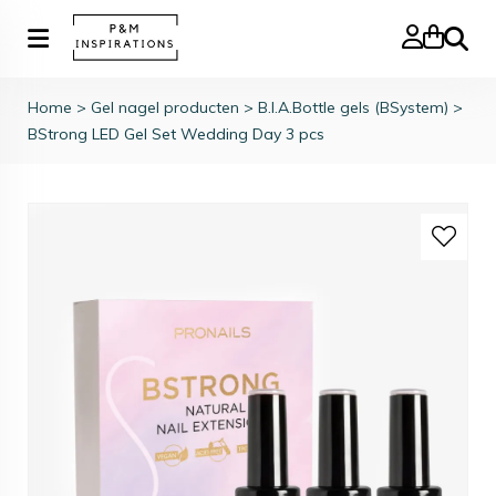
Zoeke
Home
>
Gel nagel producten
>
B.I.A.Bottle gels (BSystem)
>
BStrong LED Gel Set Wedding Day 3 pcs