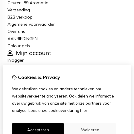
Geuren, 89 Aromatic
Verzending
B2B verkoop
Algemene voorwaarden
Over ons
AANBIEDINGEN
Colour gels
Mijn account
Inloggen
Bestelhistorie
Verlanglijst
Cookies & Privacy
Nieuwsbrief
Klantenservice
We gebruiken cookies en andere technieken om
Contact
websiteverkeer te analyseren. Ook delen we informatie
Retourneren
over uw gebruik van onze site met onze partners voor
Sitemap
analyse.
Lees onze cookieverklaring
hier
Accepteren
Weigeren