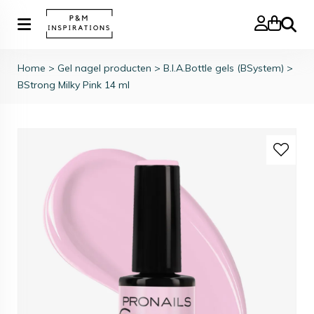
Zoeke
Home
>
Gel nagel producten
>
B.I.A.Bottle gels (BSystem)
>
BStrong Milky Pink 14 ml