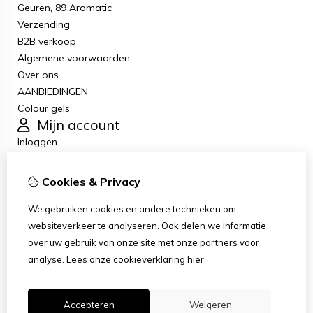
Geuren, 89 Aromatic
Verzending
B2B verkoop
Algemene voorwaarden
Over ons
AANBIEDINGEN
Colour gels
Mijn account
Inloggen
Bestelhistorie
Verlanglijst
Cookies & Privacy
Nieuwsbrief
Klantenservice
We gebruiken cookies en andere technieken om
Contact
websiteverkeer te analyseren. Ook delen we informatie
Retourneren
over uw gebruik van onze site met onze partners voor
Sitemap
analyse.
Lees onze cookieverklaring
hier
Accepteren
Weigeren