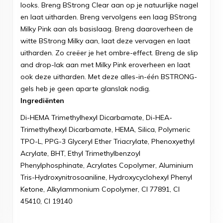
looks. Breng BStrong Clear aan op je natuurlijke nagel
en laat uitharden. Breng vervolgens een laag BStrong
Milky Pink aan als basislaag. Breng daaroverheen de
witte BStrong Milky aan, laat deze vervagen en laat
uitharden. Zo creëer je het ombre-effect. Breng de slip
and drop-lak aan met Milky Pink eroverheen en laat
ook deze uitharden. Met deze alles-in-één BSTRONG-
gels heb je geen aparte glanslak nodig.
Ingrediënten
Di-HEMA Trimethylhexyl Dicarbamate, Di-HEA-
Trimethylhexyl Dicarbamate, HEMA, Silica, Polymeric
TPO-L, PPG-3 Glyceryl Ether Triacrylate, Phenoxyethyl
Acrylate, BHT, Ethyl Trimethylbenzoyl
Phenylphosphinate, Acrylates Copolymer, Aluminium
Tris-Hydroxynitrosoaniline, Hydroxycyclohexyl Phenyl
Ketone, Alkylammonium Copolymer, CI 77891, CI
45410, CI 19140